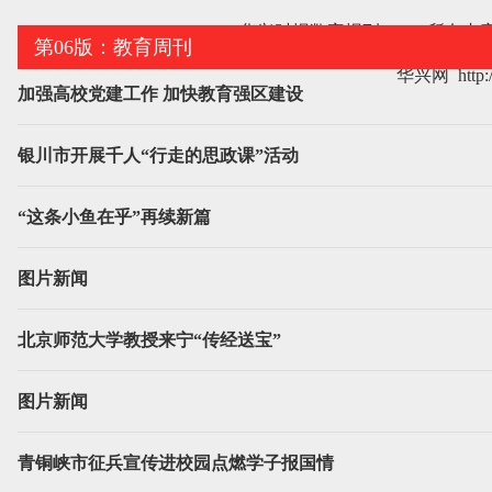
Copyright 华兴时报数字报刊
|
所有内
第06版：教育周刊
华兴网 http:/
加强高校党建工作 加快教育强区建设
银川市开展千人“行走的思政课”活动
“这条小鱼在乎”再续新篇
图片新闻
北京师范大学教授来宁“传经送宝”
图片新闻
青铜峡市征兵宣传进校园点燃学子报国情