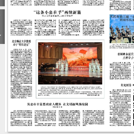
下
一
期