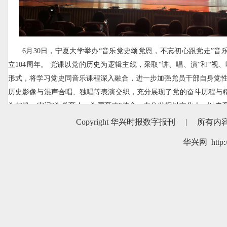
6月30日，宁夏大学举办“音乐党史颂党恩，不忘初心跟党走”音
立104周年。 党课以党的历史为逻辑主线，采取“讲、唱、演”和“视
形式，将学习党史同音乐课程深入融合，进一步加强党员干部自身党性
历史影像与混声合唱、独唱等表演交织，充分展现了党的奋斗历程与
为契机，牢记“为党育人、为国育才”使命，充分发挥以文化人、以史
发展实际，努力推进“双一流”建设。 本报记者 韩瑞利 摄
Copyright 华兴时报数字报刊
|
所有内
华兴网 http:/