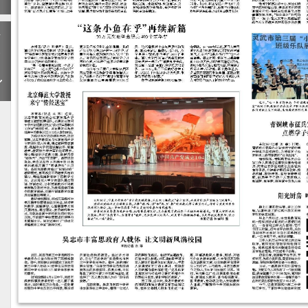
下
一
期