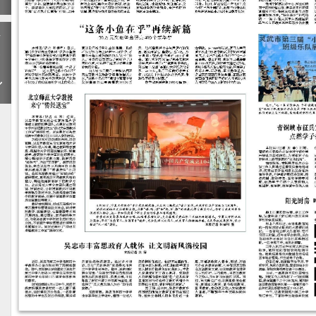
下
一
期