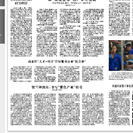
下
一
期