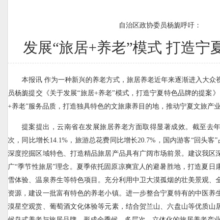
自治区政协委员杨旎呼吁：
发展“旅居+养老”模式 打造宁
本报讯 作为一种新兴的养老方式，旅居养老近年来逐渐进入大众
员杨旎提交《关于发展“旅居+养老”模式，打造宁夏特色品牌的提案》
+养老”服务品质，打造独具特色的文旅康养目的地，推动宁夏文旅产
提案提出，云南省在发展旅居养老方面取得显著成效。截至去年
次，同比增长14.1%，旅游总花费同比增长20.7%，国内游客“回头客”
深度挖掘区域特色、打造精品旅居产品具有广阔市场前景。建议我区
广“季节性旅居”理念。夏季依托固原凉爽宜人的避暑胜地，打造夏日
雪体验、温泉养生等特色项目。充分利用中卫大漠孤烟的壮美景观、
资源，建设一批富有特色的养老小镇。进一步整合宁夏特有的中医养
漠星空观赏、葡萄酒文化体验等元素，结合贺兰山、六盘山等优质山
候鸟式养老与旅居品牌，形成全季候、多层次、立体化的旅居养老产