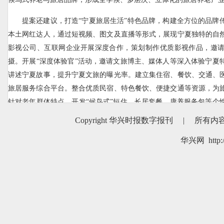
提案还建议，打造“宁夏旅居生活”特色品牌，构建全方位的品牌
本土网红达人，通过短视频、图文及直播等形式，展现宁夏独特的自
影视公司、互联网企业开展深度合作，策划制作优质影视作品，邀
摄。开展“深度体验官”活动，邀请文旅博主、媒体人等深入体验宁夏
讲述宁夏故事，提升宁夏文旅的曝光率。建立集住宿、餐饮、交通、
旅居服务综合平台。整合优质民宿、特色餐饮、便捷交通等资源，为
针对老年群体特点，开发“候鸟式”短住、长居套餐、康养服务包等个
合服务平台，运用大数据、人工智能等技术，提供智能导览、在线预
Copyright 华兴时报数字报刊
|
所有内
（刘 媛）
华兴网 http:/