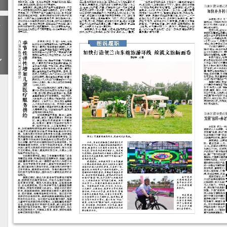
下
一
期