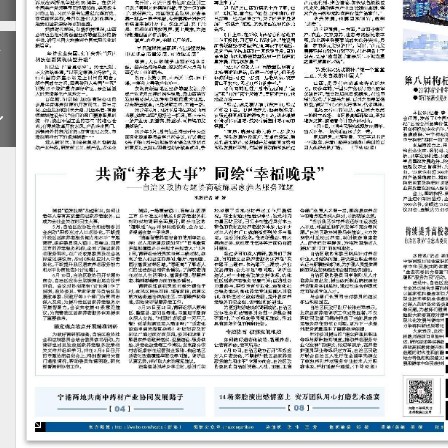
下
一
期