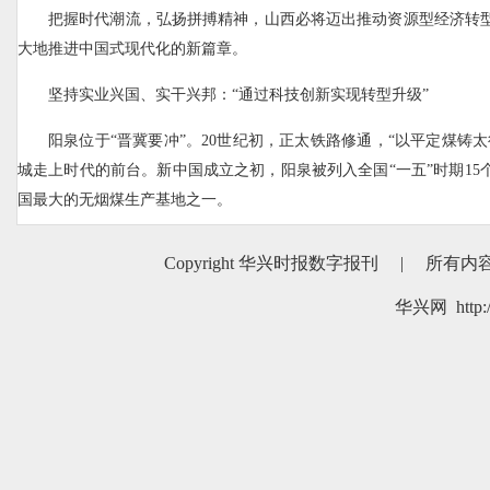
把握时代潮流，弘扬拼搏精神，山西必将迈出推动资源型经济转
大地推进中国式现代化的新篇章。
坚持实业兴国、实干兴邦：“通过科技创新实现转型升级”
阳泉位于“晋冀要冲”。20世纪初，正太铁路修通，“以平定煤铸
城走上时代的前台。新中国成立之初，阳泉被列入全国“一五”时期15
国最大的无烟煤生产基地之一。
百年前，阳泉阀门股份有限公司的前身伴着煤炭资源的开发而生
Copyright 华兴时报数字报刊
|
所有内
代大潮，几经跌宕：有激情燃烧建设年代“咱们的阀门要像阳泉的
气”的雄心壮志；有乘着改革开放东风，产品走出国门、远销海外的
华兴网 http:/
市场浪潮冲击下的艰难蹒跚……
进入新时代，阳阀聚焦技术创新驱动产业升级，研发新工艺、
力，被评为专精特新“小巨人”企业。
生产车间里，煤气闸阀、电动翻板阀、硬密封蝶阀……各式各样