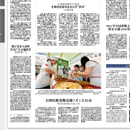
下
一
期