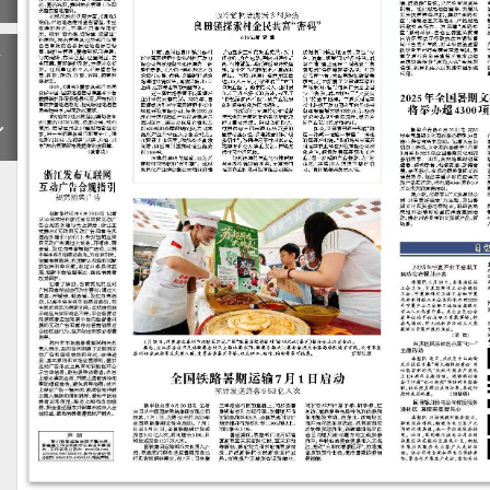
下
一
期