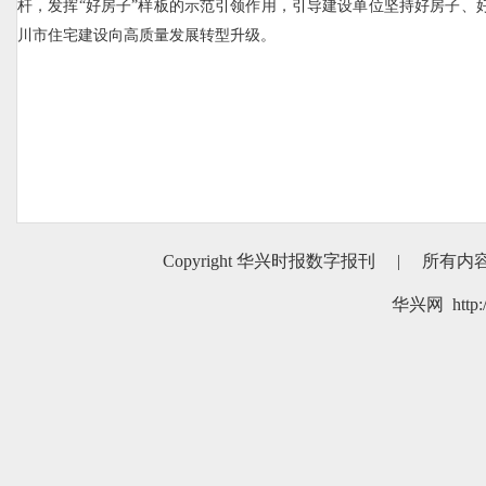
杆，发挥“好房子”样板的示范引领作用，引导建设单位坚持好房子、
川市住宅建设向高质量发展转型升级。
Copyright 华兴时报数字报刊
|
所有内
华兴网 http:/