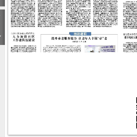
下
一
期