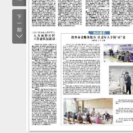
下
一
期