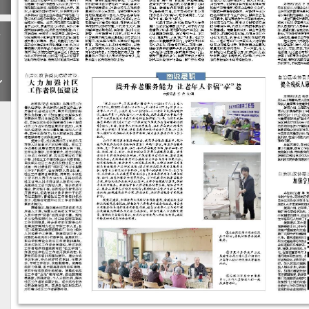
下
一
期