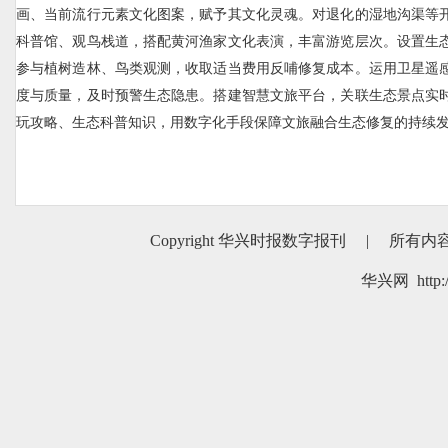
画、当前流行元素文化图案，赋予其文化灵魂。对退化的湿地沟渠等
科普馆、观鸟栈道，搭配黄河渔家文化表演，丰富游览层次。设置生
参与植树造林、鸟类观测，收取适当费用反哺修复成本。运用卫星遥
度与质量，及时预警生态隐患。搭建智慧文旅平台，关联生态景点实
玩攻略、生态科普知识，用数字化手段保障文旅融合生态修复的持续
Copyright 华兴时报数字报刊
|
所有内
华兴网 http:/