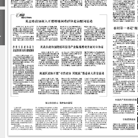
下
一
期