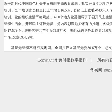
近平新时代中国特色社会主义思想主题教育成果，扎实开展党纪学习
培训，全年培训党员数量比上年增长16.5%，县级以上党委对436.6
培训。党的组织生活严格规范，3200个地方党委领导班子召开民主生活会
组织生活会、开展民主评议党员。党内表彰激励关怀有力推进，各级
织17.5万个，表彰优秀共产党员72.8万名，表彰优秀党务工作者24.0
年”纪念章89.4万枚。
基层党组织不断夯实巩固。全国共设立基层党委30.6万个、总支部3
个，分别比上年增加0.9万个、0.5万个、6.0万个，组织设置更加科
Copyright 华兴时报数字报刊
|
所有内
入推进，村党组织带头人队伍建设不断加强，48.5万名村党组织书
47.6%，比上年提高3.6个百分点。持续派强用好驻村第一书记，现任驻
华兴网 http:/
盖全国39.5%的行政村。党领导基层治理的体制机制更加健全，为基
社区党建工作力量进一步充实，党建引领基层治理效能持续提升。各
扩大，机关、事业单位、企业和社会组织党建工作取得新成效，基层
不断增强，党的政治优势、组织优势不断转化为发展优势、治理优
局、推动经济社会高质量发展凝聚强大力量。