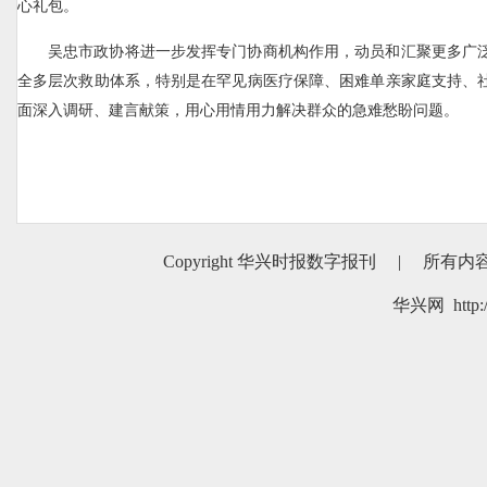
心礼包。
吴忠市政协将进一步发挥专门协商机构作用，动员和汇聚更多广
全多层次救助体系，特别是在罕见病医疗保障、困难单亲家庭支持、
面深入调研、建言献策，用心用情用力解决群众的急难愁盼问题。
Copyright 华兴时报数字报刊
|
所有内
华兴网 http:/