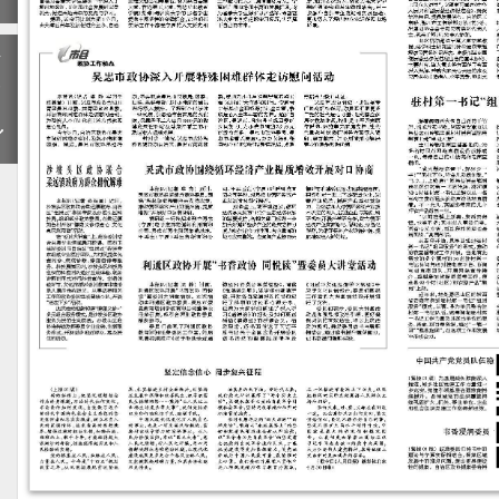
下
一
期