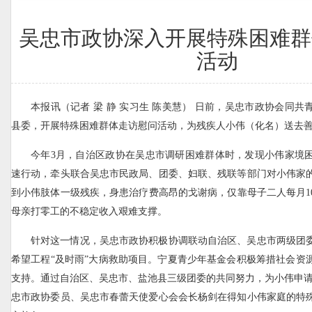
吴忠市政协深入开展特殊困难群
活动
本报讯（记者 梁 静 实习生 陈美慧） 日前，吴忠市政协会同
县委，开展特殊困难群体走访慰问活动，为残疾人小伟（化名）送去
今年3月，自治区政协在吴忠市调研困难群体时，发现小伟家境
速行动，牵头联合吴忠市民政局、团委、妇联、残联等部门对小伟家
到小伟肢体一级残疾，身患治疗费高昂的戈谢病，仅靠母子二人每月10
母亲打零工的不稳定收入艰难支撑。
针对这一情况，吴忠市政协积极协调联动自治区、吴忠市两级团
希望工程“及时雨”大病救助项目。宁夏青少年基金会积极筹措社会资
支持。通过自治区、吴忠市、盐池县三级团委的共同努力，为小伟申请到
忠市政协委员、吴忠市春蕾天使爱心会会长杨剑在得知小伟家庭的特