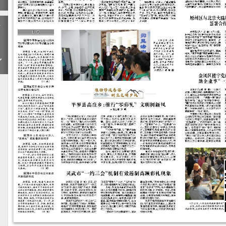
下
一
期