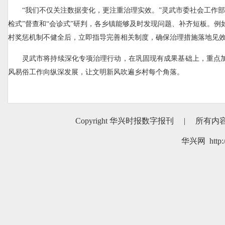
“我们不仅关注数据变化，更注重治理实效。”灵武市委社会工作部
检式”督查和“会诊式”研判，各乡镇能够及时发现问题、补齐短板。例
村奖惩机制不健全后，立即指导完善相关制度，确保治理措施落地见
灵武市将持续深化专项治理行动，在巩固现有成果基础上，重点
风易俗工作向纵深发展，让文明新风吹遍乡村每个角落。
Copyright 华兴时报数字报刊
|
所有内
华兴网 http:/