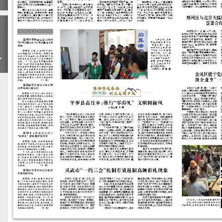
下
一
期