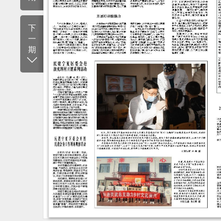
下
一
期