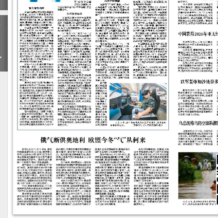
下
一
期