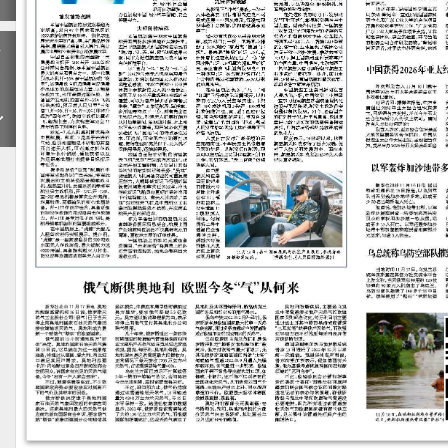
下
一
期