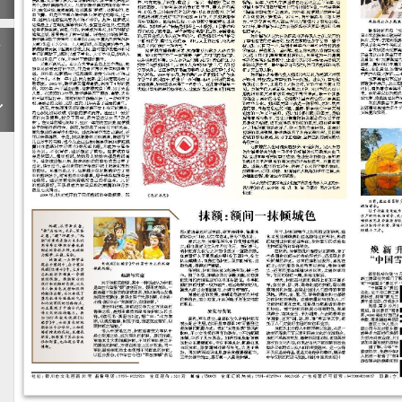
下
一
期