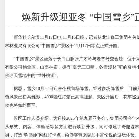
焕新升级迎亚冬 “中国雪乡”
新华社哈尔滨11月17日电 11月16日晚，记者从龙江森工集团有
林林业局有限公司“中国雪乡”景区于11月17日零点正式开园。
“中国雪乡”景区坐落于长白山脉张广才岭与老爷岭交会处，位于
有限公司施业区，山高林密，拥有“夏无三日晴，冬雪漫林间”的奇特
佛冰天雪地中的“世外桃源”。
据悉，雪乡10月22日迎来今秋首场降雪。经过多场降雪后，目前景
色风景已初具雏形，4000盏红灯笼已高高挂起。景区开园后，花车巡
动也将如约而至。
景区工作人员介绍，为迎接2025年第九届亚冬会，集团公司今年
从形式、内容、体验感等多方面进行焕新升级，同时修建了奇趣森
街，打造“狗熊岭”网红打卡点，给游客带来更加丰富愉悦的游玩体验。