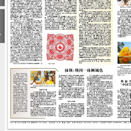
下
一
期