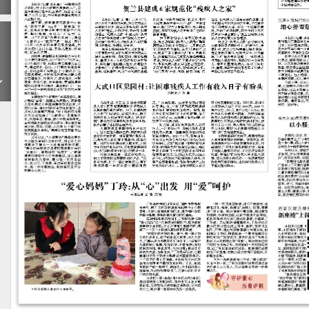
下
一
期