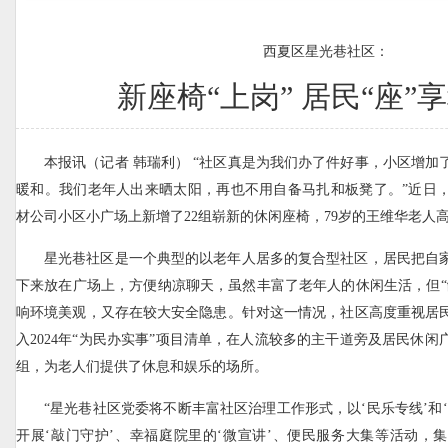
西夏区星光巷社区：
新座椅“上岗” 居民“座”
本报讯（记者 韩瑞利） “社区真是为我们办了件好事，小区增加
暖和。我们老年人出来晒太阳，再也不用自备马扎和板凳了。”近日
材公司小区小广场上新增了22组崭新的休闲座椅，79岁的王维华老人
星光巷社区是一个典型的以老年人居多的复合型社区，居民把自
下来放在广场上，方便纳凉聊天，虽然丰富了老年人的休闲生活，但“
响环境美观，又存在较大安全隐患。针对这一情况，社区高度重视居
入2024年“为民办实事”项目清单，在人流较多的主干道旁及居民休闲
组，为老人们提供了休息和娱乐的场所。
“星光巷社区党委将不断丰富社区治理工作形式，以‘民乐专线’和
开展‘敲门守护’、幸福庭院里的‘微宣讲’、便民服务大集等活动，