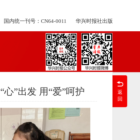
国内统一刊号：CN64-0011
华兴时报社出版
“心”出发 用“爱”呵护
返
回