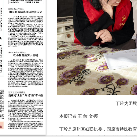
丁玲为困境
本报记者 王 茜 文/图
丁玲是原州区妇联执委，固原市特殊教育