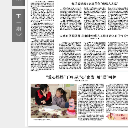
下
一
期