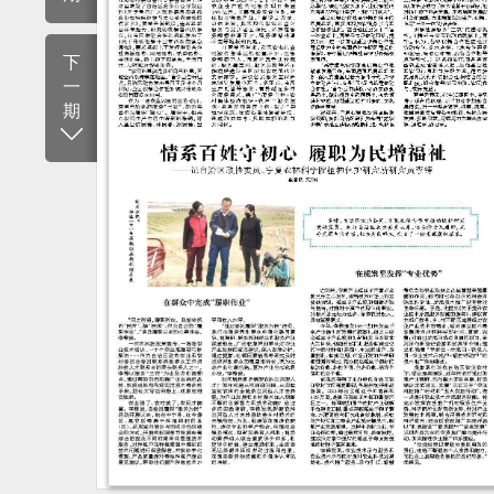
下
一
期