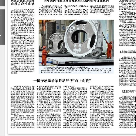
下
一
期