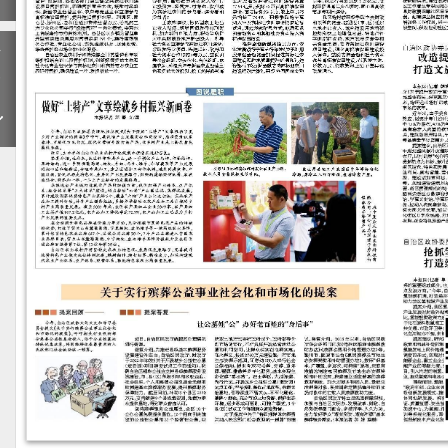
下
一
期