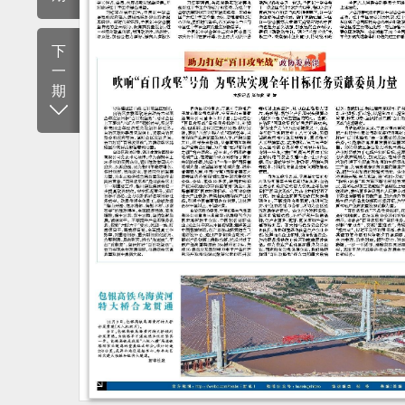
下
一
期