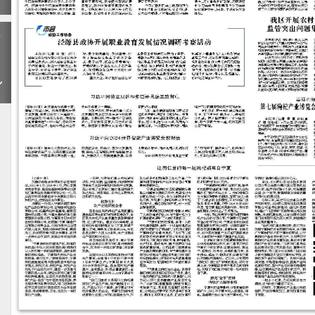
下
一
期